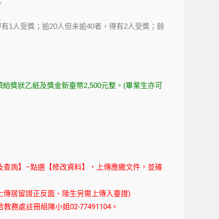
。
1人受獎；逾20人但未逾40者，得有2人受獎；餘
人頒給獎狀乙紙及獎金新臺幣2,500元整。(畢業生亦可
及查詢】–點選【修改資料】，上傳應繳文件，並確
上傳居留證正反面、陸生另需上傳入臺證)
處註冊組陳小姐02-77491104。