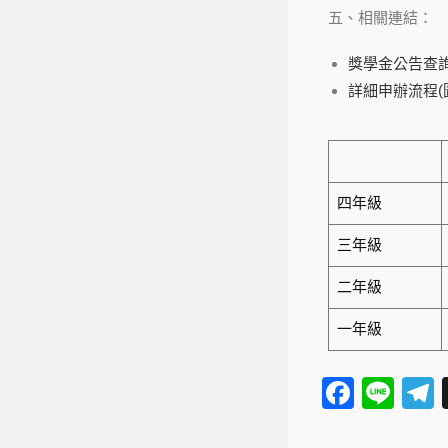
五、相關連結：
獎學金公告查
詳細申辦流程(
四年級
三年級
二年級
一年級
F
Li
a
n
e