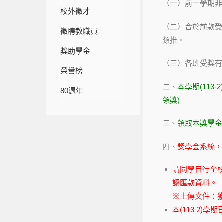
（一）前一學期非
校外徵才
（二）合於前款受
徵聘教職員
類推。
獎助學金
（三）各班受獎有
榮譽榜
二、
本學期(113
80週年
領獎)
三、
領取本獎學金
四、
獎學金系統，
請同學自行至
認匯款資料。
※上傳文件：
本(113-2