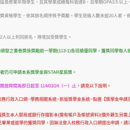
延長修業年限學生，且其學業成績每科皆達B，且學期GPA3.5 以上
獎資格學生，依其排名順序核予獎勵。學生班級人數未逾20人者，得有
2人以上列同排名，得增加受獎學生。
-2)頒發之書卷獎係獎勵前一學期(113-1)各班績優同學，獲獎同學每
者仍可申請本系獎學金與STAR星辰獎。
開放時間為即日起至 114/03/24（一）止
，請見以下說明。
校務行政入口網–學務相關系統–新版獎學金系統–點選【獎學金申請
獲獎生本人郵局或銀行存摺影本(需有帳戶及帳號資料)(僑外籍生另需
)學期已畢業或退學的獲獎同學，因無法登入校務行政入口網提出申請，請洽教務