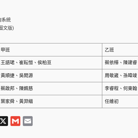
詢系統
圖文版)
甲班
乙班
王語珺、崔耘愷、侯柏亘
蔡依樺、陳建睿
黃順捷、吳閎源
周敬崴、孫暐竣
蔡啟邦、陳姵慈
李睿程、何東翰
葉家舜、黃羿縉
任維初
T
X
G
E
l
m
m