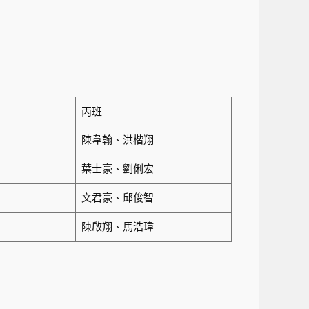
丙班
陳韋翰、洪楷翔
葉士豪、劉俐宏
文君豪、邱俊智
陳啟翔、馬浩瑋