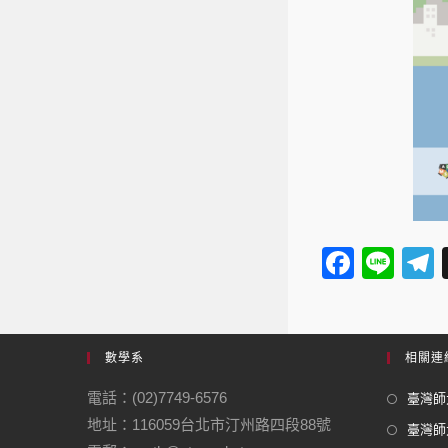
F
Li
a
n
e
c
e
e
數學系
相關連
b
電話：(02)7749-6576
臺灣師大
o
地址：116059台北市汀州路四段88號
臺灣師