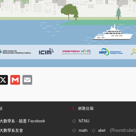
T
X
G
E
l
m
m
e
ail
ail
gr
結
網路信箱
a
數學系 - 臉書 Facebook
NTNU
m
(Roundcube)
大數學系友會
math
abel