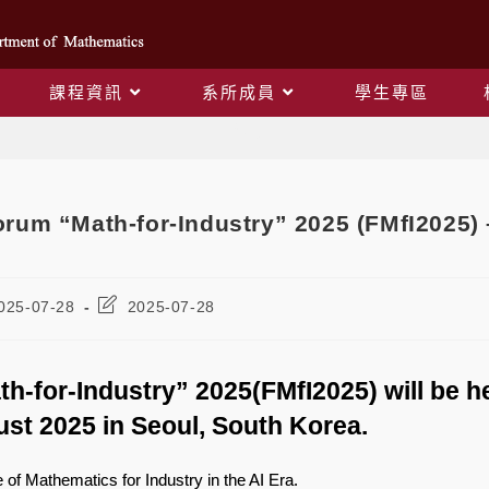
課程資訊
系所成員
學生專區
Blog
orum “Math-for-Industry” 2025 (FMfI2025) 
025-07-28
2025-07-28
h-for-Industry” 2025(FMfI2025) will be h
st 2025 in Seoul, South Korea.
of Mathematics for Industry in the AI Era.