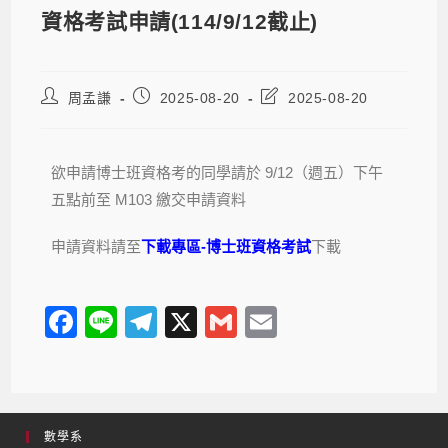
資格考試申請(114/9/12截止)
周孟謙
2025-08-20
2025-08-20
欲申請博士班資格考的同學請於 9/12（週五）下午
五點前至 M103 繳交申請資料
申請資料請至
下載專區-博士班資格考試
下載
F
Li
T
X
G
E
a
n
el
m
m
c
e
e
ail
ail
e
gr
數學系