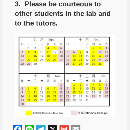
3. Please be courteous to
other students in the lab and
to the tutors.
F
Li
T
X
G
E