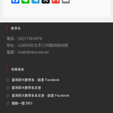
a
n
el
m
m
c
e
e
ail
ail
e
gr
數學系
b
a
o
m
電話：(02)7749-6576
地址：116059台北市汀州路四段88號
o
電郵：math@ntnu.edu.tw
k
相關連結
臺灣師大數學系 - 臉書 Facebook
臺灣師大數學系友會
臺灣師大數學系系友會 - 臉書 Facebook
獨數一閣 BBS