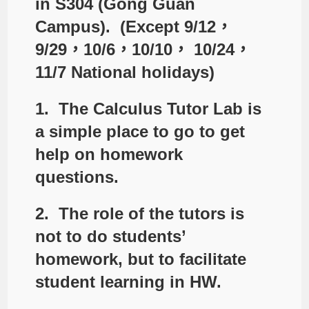
in
S304 (Gong Guan
Campus).
(Except 9/12，
9/29，10/6，10/10， 10/24，
11/7 National holidays)
1. The Calculus Tutor Lab is
a simple place to go to get
help on homework
questions.
2. The role of the tutors is
not to do students’
homework, but to facilitate
student learning in HW.