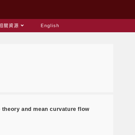
相關資源
English
heory and mean curvature flow