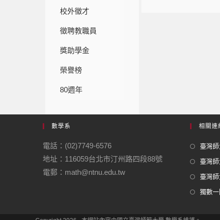
校外徵才
徵聘教職員
獎助學金
榮譽榜
80週年
數學系
相關連
電話：(02)7749-6576
臺灣師大
地址：116059台北市汀州路四段88號
臺灣師
電郵：math@ntnu.edu.tw
臺灣師大
獨數一