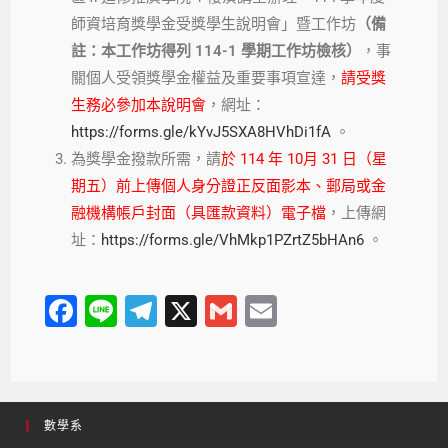
師資培育獎學金受獎學生說明會」暨工作坊
（備
註：本工作坊得列 114-1 學期工作坊檢核）
，事
關個人受領獎學金權益及重要事項宣達，
請受獎
生務必參加本說明會
，網址：
https://forms.gle/kYvJ5SXA8HVhDi1fA
。
為獎學金撥款所需，請
於 114 年 10月 31 日（星
期五）前上傳個人身分證正反面影本、郵局或金
融機構帳戶封面（具匯款資料）電子檔
，上傳網
址：
https://forms.gle/VhMkp1PZrtZ5bHAn6
。
F
Li
T
X
G
E
a
n
el
m
m
c
e
e
ail
ail
e
gr
數學系
b
a