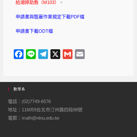
給湘婷助教（M103）
。
申請書與甄審作業規定下載PDF檔
申請書下載ODT檔
F
Li
T
X
G
E
a
n
el
m
m
c
e
e
ail
ail
e
gr
數學系
b
a
o
m
電話：(02)7749-6576
地址：116059台北市汀州路四段88號
o
電郵：math@ntnu.edu.tw
k