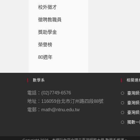
校外徵才
徵聘教職員
獎助學金
榮譽榜
80週年
數學系
相關連
電話：(02)7749-6576
臺灣師大
地址：116059台北市汀州路四段88號
臺灣師
電郵：math@ntnu.edu.tw
臺灣師大
獨數一