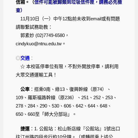
信箱。（
信件可能被歸類到垃圾信件匣，請務必先檢
查）
11月10日（一）中午12點前未收到email或有問題
請聯繫試務助教：
郭素妙 (02)7749-6580，
cindykuo@ntnu.edu.tw。
◎
交通
：
☆ 本校區停車位有限，不對外開放停車，請利用
大眾交通運輸工具！
公車
：搭乘0南、綠13、復興幹線（原74）、
109、羅斯福路幹線（原236）、251、252、253、
278、284、290、530、606、642、644、648、
650、660至「師大分部站」。
捷運
：1. 公館站：松山新店線『公館站』1號出口
往汀州路四段步行約10分鐘。（或轉搭乘上述公