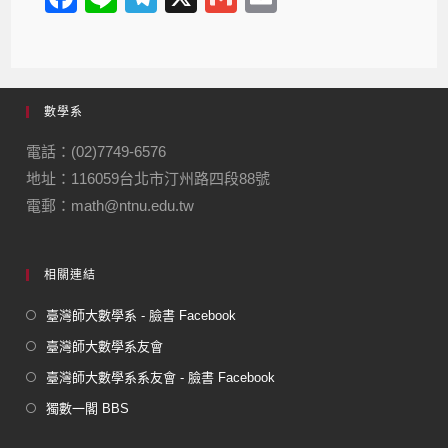
a
n
el
m
m
c
e
e
ail
ail
e
gr
數學系
b
a
o
m
電話：(02)7749-6576
地址：116059台北市汀州路四段88號
o
電郵：math@ntnu.edu.tw
k
相關連結
臺灣師大數學系 - 臉書 Facebook
臺灣師大數學系友會
臺灣師大數學系系友會 - 臉書 Facebook
獨數一閣 BBS