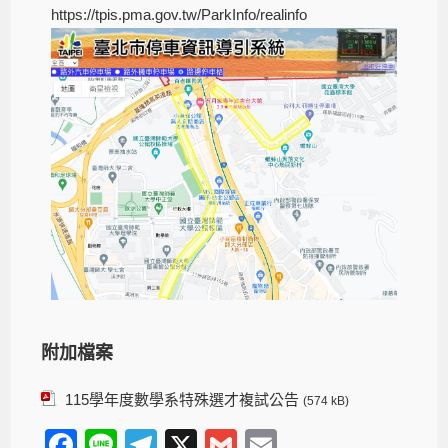
https://tpis.pma.gov.tw/ParkInfo/realinfo
附加檔案
115學年度數學系特殊選才複試公告
(574 kB)
F
Li
T
X
G
E