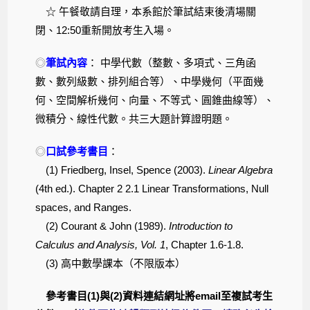
☆ 午餐敬請自理，本系館於筆試結束後清場關
閉、12:50重新開放考生入場。
◎
筆試內容
： 中學代數（整數、多項式、三角函
數、數列級數、排列組合等）、中學幾何（平面幾
何、空間解析幾何、向量、不等式、圓錐曲線等）、
微積分、線性代數。共三大題計算證明題。
◎
口試參考書目
：
(1) Friedberg, Insel, Spence (2003).
Linear Algebra
(4th ed.). Chapter 2 2.1 Linear Transformations, Null
spaces, and Ranges.
(2) Courant & John (1989).
Introduction to
Calculus and Analysis, Vol. 1
, Chapter 1.6-1.8.
(3) 高中數學課本（不限版本）
參考書目(1)與(2)資料連結網址將
email
至複試考生