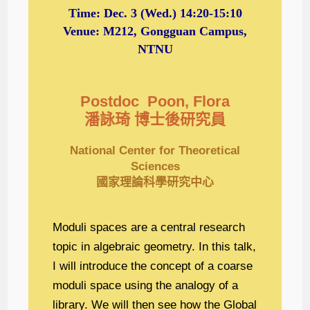
Time:
Dec. 3
(Wed.) 14:20-15:10
Venue: M212, Gongguan Campus,
NTNU
Postdoc Poon, Flora
潘詠琦 博士後研究員
National Center for Theoretical
Sciences
國家理論科學研究中心
Moduli spaces are a central research
topic in algebraic geometry. In this talk,
I will introduce the concept of a coarse
moduli space using the analogy of a
library. We will then see how the Global