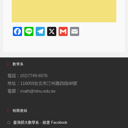
F
Li
T
X
G
E
a
n
el
m
m
c
e
e
ail
ail
e
gr
數學系
b
a
o
m
電話：(02)7749-6576
地址：116059台北市汀州路四段88號
o
電郵：math@ntnu.edu.tw
k
相關連結
臺灣師大數學系 - 臉書 Facebook