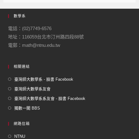
c
e
e
ail
ail
e
gr
數學系
b
a
o
m
電話：(02)7749-6576
地址：116059台北市汀州路四段88號
o
電郵：math@ntnu.edu.tw
k
相關連結
臺灣師大數學系 - 臉書 Facebook
臺灣師大數學系友會
臺灣師大數學系系友會 - 臉書 Facebook
獨數一閣 BBS
網路信箱
NTNU