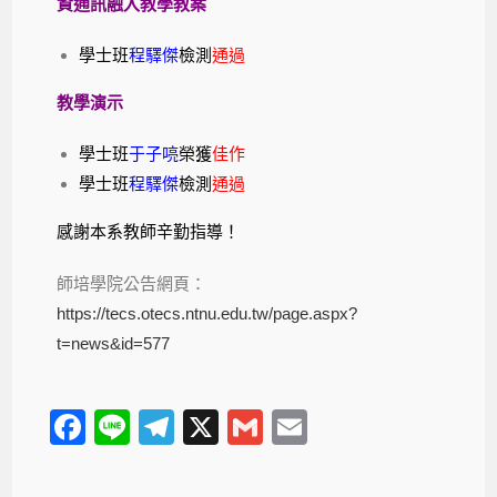
資通訊融入教學教案
學士班
程驛傑
檢測
通過
教學演示
學士班
于子喨
榮獲
佳作
學士班
程驛傑
檢測
通過
感謝本系教師辛勤指導！
師培學院公告網頁：
https://tecs.otecs.ntnu.edu.tw/page.aspx?
t=news&id=577
F
Li
T
X
G
E
a
n
el
m
m