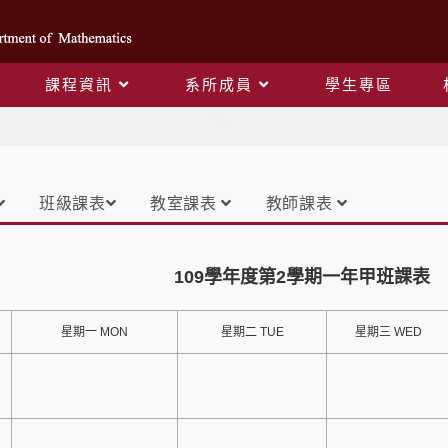
課程資訊
系所成員
學生專區
課表
班級課表
教室課表
教師課表
109學年度第2學期一年甲班課表
星期一 MON
星期二 TUE
星期三 WED