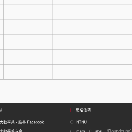
結
網路信箱
數學系 - 臉書 Facebook
NTNU
(Roundcube)
大數學系友會
math
abel