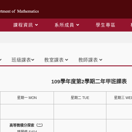
課程資訊
系所成員
學生專區
課表
班級課表
教室課表
教師課表
109學年度第2學期二年甲班課表
星期一 MON
星期二 TUE
星期三 WE
高等微積分探索（二）