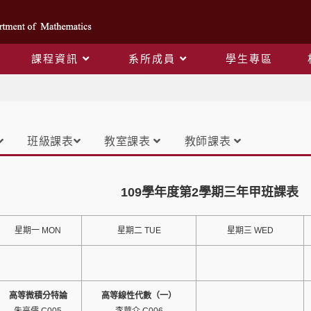
課程資訊
系所成員
學生專區
課表
班級課表
教室課表
教師課表
109學年度第2學期三年甲班課表
星期一 MON
星期二 TUE
星期三 WED
高等微積分特論
高等線性代數（一）