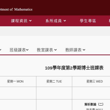
課程資訊
系所成員
學生專區
課表
班級課表
教室課表
教師課表
109學年度第2學期博士班課表
星期一 MON
星期二 TUE
星期三 WED
解析數論（二）