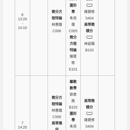
圖形
（二）
微分方
學
陳賢修
6
程特論
朱亮
S404
13:20
-
林惠娥
儒
高等微
14:10
C006
C005
積分
微分
（二）
方程
林延輯
特論
B103
陳賢
修
E101
離散
數學
郭君
微分方
逸
高等微
程特論
B103
積分
林惠娥
圖形
（二）
C006
學
陳賢修
7
高等幾
朱亮
S404
14:20
何