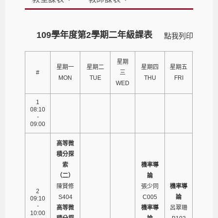
109學年度第2學期二年級課表
點我列印
星期
星期一
星期二
星期四
星期五
#
三
MON
TUE
THU
FRI
WED
1
08:10
-
09:00
高等微
積分探
索
機率導
（二）
論
陳賢修
張少同
機率導
2
S404
C005
論
09:10
-
高等微
機率導
呂翠珊
10:00