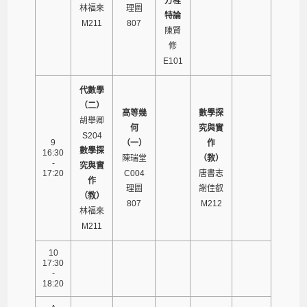
方程
林福來
理圖
特論
M211
807
陳賢
修
E101
代數學
（二）
高等幾
數學探
胡舉卿
何
究與實
S204
9
（一）
作
數學探
16:30
陳瑞堂
（教）
-
究與實
17:20
C004
唐書志
作
理圖
謝佳叡
（教）
807
M212
林福來
M211
10
17:30
-
18:20