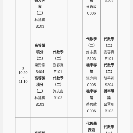
積分探
論
B103
索
蔡碧紋
（二）
C006
林延輯
B103
代數學
代數學
高等微
（二）
（二）
積分
代數學
許志農
劉容真
（二）
（二）
B103
E101
陳賢修
劉容真
機率導
代數學
3
S404
E101
論
（二）
10:20
-
高等微
代數學
張少同
胡舉卿
11:10
積分
（二）
C005
S204
（二）
許志農
機率導
機率導
林延輯
B103
論
論
B103
蔡碧紋
呂翠珊
C006
B103
代數學
代數學
探索