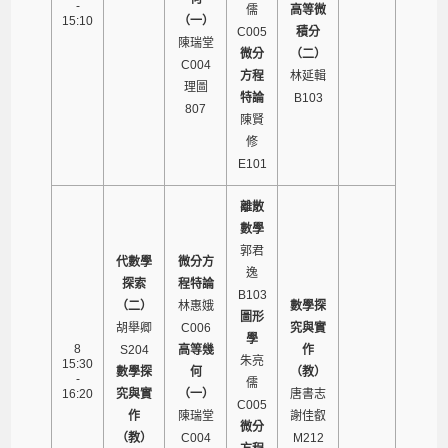
-
儒
高等微
15:10
（一）
C005
積分
陳瑞堂
微分
（二）
C004
方程
林延輯
理圖
特論
B103
807
陳賢
修
E101
離散
數學
郭君
代數學
微分方
逸
探索
程特論
B103
（二）
林惠娥
數學探
圖形
胡舉卿
C006
究與實
學
8
S204
高等幾
作
朱亮
15:30
數學探
何
（教）
-
儒
16:20
究與實
（一）
唐書志
C005
作
陳瑞堂
謝佳叡
微分
（教）
C004
M212