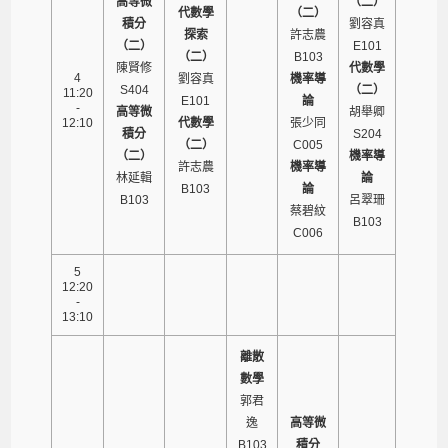
高等微
（二）
代數學
（二）
積分
劉容真
探索
許志農
（二）
E101
（二）
B103
陳賢修
代數學
4
劉容真
機率導
S404
（二）
11:20
E101
論
-
高等微
胡舉卿
12:10
代數學
張少同
積分
S204
（二）
C005
（二）
機率導
許志農
機率導
林延輯
論
B103
論
B103
呂翠珊
蔡碧紋
B103
C006
5
12:20
-
13:10
離散
數學
郭君
逸
高等微
B103
積分