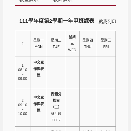
111學年度第2學期一年甲班課表
點我列印
星期
星期一
星期二
星期四
星期五
#
三
MON
TUE
THU
FRI
WED
中文寫
1
作與表
08:10
-
達
09:00
微積分
中文寫
2
探索
作與表
09:10
（二）
-
達
10:00
林月珍
C002