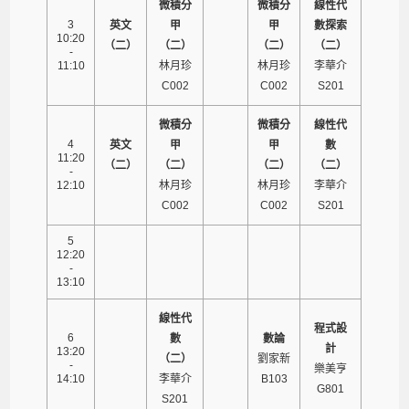
微積分
微積分
線性代
3
英文
甲
甲
數探索
10:20
（二）
（二）
（二）
（二）
-
11:10
林月珍
林月珍
李華介
C002
C002
S201
微積分
微積分
線性代
4
英文
甲
甲
數
11:20
（二）
（二）
（二）
（二）
-
12:10
林月珍
林月珍
李華介
C002
C002
S201
5
12:20
-
13:10
線性代
程式設
6
數
數論
計
13:20
（二）
劉家新
-
樂美亨
14:10
李華介
B103
G801
S201