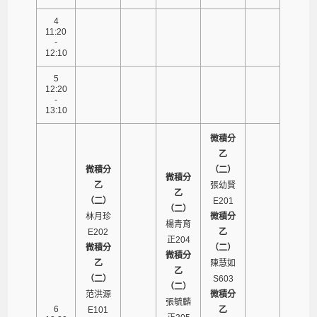
4
11:20
-
12:10
5
12:20
-
13:10
微積分
乙
微積分
（二）
微積分
乙
張幼賢
乙
（二）
E201
（二）
林月珍
微積分
楊青育
E202
乙
正204
微積分
（二）
微積分
乙
陳慧如
乙
（二）
S603
（二）
范洪源
微積分
張毓麟
6
E101
乙