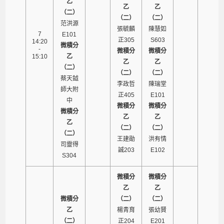
乙
乙
乙
（二）
（二）
（二）
范洪源
張毓麟
陳慧如
7
E101
正305
S603
14:20
微積分
-
微積分
微積分
15:10
乙
乙
乙
（二）
（二）
（二）
蔡天鉞
李政哲
陳瑞堂
師大附
正405
E101
中
微積分
微積分
微積分
乙
乙
乙
（二）
（二）
（二）
王建勛
洪有情
司靈得
誠203
E102
S304
微積分
微積分
乙
乙
微積分
（二）
（二）
乙
楊青育
張幼賢
（二）
正204
E201