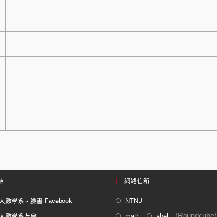
結
網路信箱
數學系 - 臉書 Facebook
NTNU
(Roundcube)
大數學系友會
math
abel