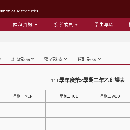
課程資訊
系所成員
學生專區
課表
班級課表
教室課表
教師課表
111學年度第2學期二年乙班課表
星期一 MON
星期二 TUE
星期三 WED