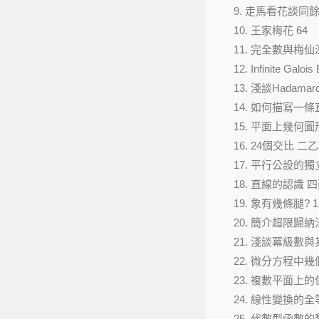
9. 走馬看花談同餘
10. 王家梅花 64
11. 完全數與梅仙
12. Infinite Gal
13. 淺談Hadam
14. 如何描寫一條
15. 平面上幾何圖
16. 24個交比 二
17. 平行公設的獨
18. 直線的認識 四
19. 象有幾條腿? 1
20. 簡介超限歸納
21. 淺談冪級數與
22. 微分方程中
23. 複數平面上的
24. 線性變換的全
25. 代數型函數的