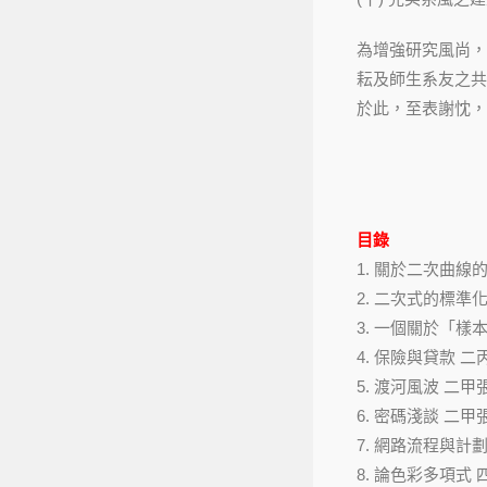
為增強研究風尚，
耘及師生系友之共
於此，至表謝忱，
目錄
1. 關於二次曲線的
2. 二次式的標準
3. 一個關於「樣
4. 保險與貸款 二
5. 渡河風波 二甲
6. 密碼淺談 二甲
7. 網路流程與計
8. 論色彩多項式 