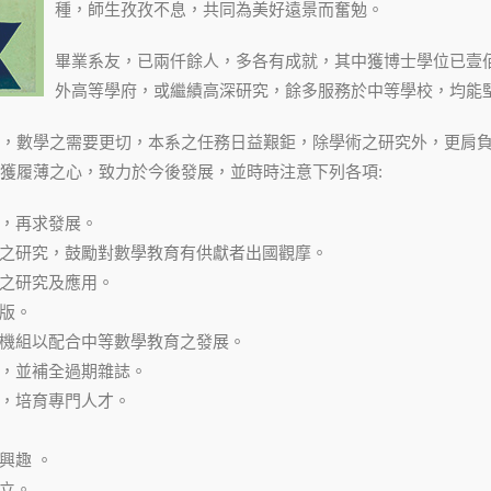
種，師生孜孜不息，共同為美好遠景而奮勉。
畢業系友，已兩仟餘人，多各有成就，其中獲博士學位已壹
外高等學府，或繼績高深研究，餘多服務於中等學校，均能
，數學之需要更切，本系之任務日益艱鉅，除學術之研究外，更肩
獲履薄之心，致力於今後發展，並時時注意下列各項:
實，再求發展。
教法之研究，鼓勵對數學教育有供獻者出國觀摩。
術之研究及應用。
出版。
計算機組以配合中等數學教育之發展。
雜誌，並補全過期雜誌。
要，培育專門人才。
興趣 。
建立。