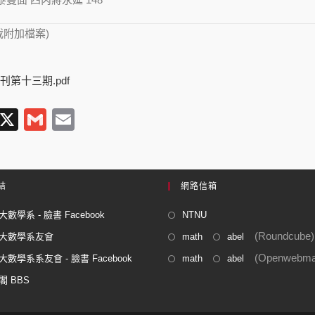
載附加檔案)
刊第十三期.pdf
T
X
G
E
l
m
m
e
ail
ail
gr
結
網路信箱
a
數學系 - 臉書 Facebook
NTNU
m
(Roundcube)
大數學系友會
math
abel
(Openwebmai
數學系系友會 - 臉書 Facebook
math
abel
閣 BBS