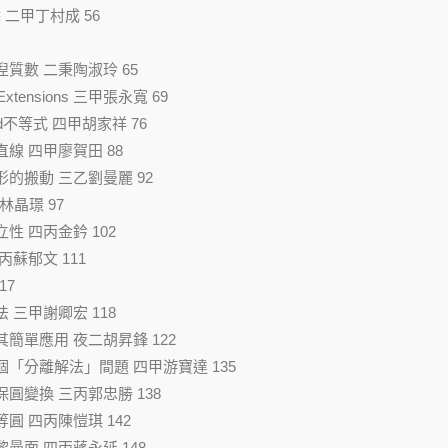
 二甲丁村成 56
湼質數 二秉陶淑玲 65
ois Extensions 三甲張永寬 69
ard不等式 四甲胡家祥 76
直線 四甲廖賀田 88
形的搬動 三乙劉曼麗 92
乙林晶璟 97
立性 四丙金鈐 102
丙蘇郁文 111
17
法 三甲謝卿宏 118
其簡單應用 夜二胡昇鋒 122
幾個「分離解法」間題 四甲游寶達 135
保圓變換 三丙郭忠勝 138
等圓 四丙陳愷琪 142
黎曼面 四丙蔣永延 148