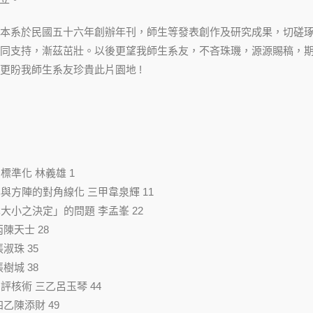
本系於民國五十六年創辦年刊，師生等發表創作及研究成果，切磋
同支持，漸茲茁壯。以後更望我師生系友，不吝珠璣，源源賜稿，
更盼我師生系友珍貴此片園地 !
標準化 林義雄 1
化與方陣的對角線化 三甲韋泉輝 11
本大小之決定」的問題 李孟峯 22
丙陳天士 28
張淑珠 35
張樹城 38
劃評核術 三乙呂玉琴 44
四乙陳添財 49