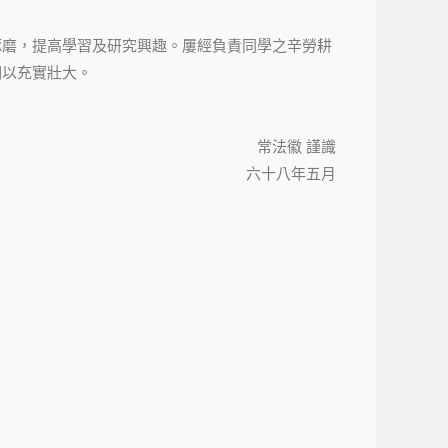
琢磨，提高學習及研究興趣。屢經負責同學之辛勞耕
期以充實壯大。
常法徽 謹識
六十八年五月