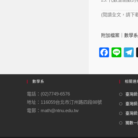
(閱讀全文，請下
附加檔案｜
數學系
F
Li
a
n
e
c
e
e
數學系
相關連
b
電話：(02)7749-6576
臺灣師大
o
地址：116059台北市汀州路四段88號
臺灣師
o
電郵：math@ntnu.edu.tw
臺灣師大
k
獨數一