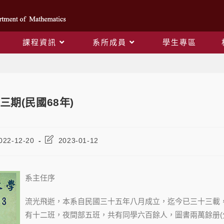
課程資訊
系所成員
學生專區
Blog
期(民國68年)
022-12-20
2023-01-12
系主任序
流光飛逝，本系自民國三十五年八月成立，迄今已三十三載
有十二班，夜間部五班，共有同學六百餘人，圖書兩萬餘册(