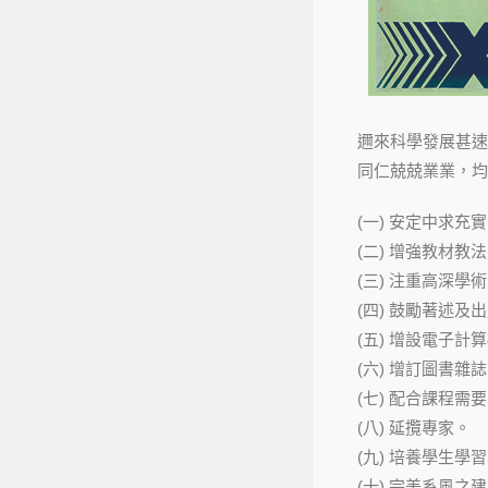
邇來科學發展甚速
同仁兢兢業業，均
(一) 安定中求充
(二) 增強教材
(三) 注重高深學
(四) 鼓勵著述及
(五) 增設電子
(六) 增訂圖書
(七) 配合課程需
(八) 延攬專家。
(九) 培養學生學習
(十) 完美系風之