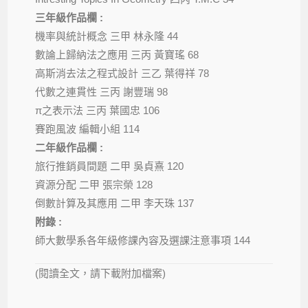
三年級作品欄 :
機率與統計概念 三甲 林永隆 44
數論上歸納法之應用 三丙 黃寶瑤 68
高斯消去法之程式設計 三乙 葉得祥 78
代數之連貫性 三丙 謝豐瑞 98
π之表示法 三丙 葉國忠 106
賽跑風波 編輯小組 114
二年級作品欄 :
旅行推銷員間題 二甲 吳貞熹 120
資源分配 二甲 張宗榮 128
倒數計算及其應用 二甲 李天珠 137
附錄 :
師大數學系各年級修課內容及選課注意事項 144
(閱讀全文，請下載附加檔案)