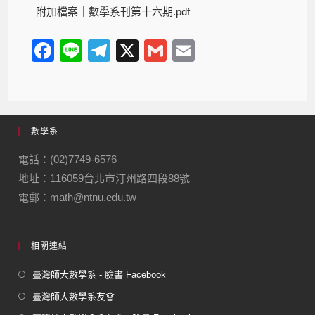
附加檔案｜
數學系刊第十六期.pdf
F
Li
T
X
G
E
a
n
el
m
m
c
e
e
ail
ail
e
gr
數學系
b
a
o
m
電話：(02)7749-6576
地址：116059台北市汀州路四段88號
o
電郵：math@ntnu.edu.tw
k
相關連結
臺灣師大數學系 - 臉書 Facebook
臺灣師大數學系友會