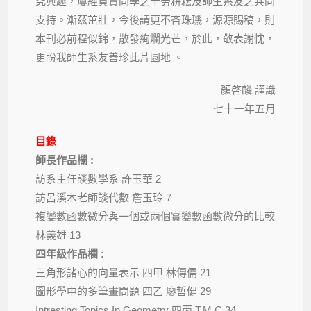
究興趣，屢經負責同學之辛勞耕耘及師生系友之共同
支持。漸茲茁壯，今後請更不吝珠璣，源源賜稿，則
本刊必前程似錦，散發絢爛光芒，於此，敬表謝忱，
更盼我師生系友善珍此片園地 。
顏啓麟 謹識
七十一年五月
目錄
師長作品欄 :
訪系主任談數學系 許玉華 2
訪呂溪木老師談代數 詹玉玲 7
複變數函數微分與一個或兩個實變數函數微分的比較
林義雄 13
四年級作品欄 :
三角形諸心的向量表示 四甲 林傳儒 21
圖形學中的多筆畫問題 四乙 廖哲健 29
Intresting Topics In Geometry 四丙 T.M.C 34