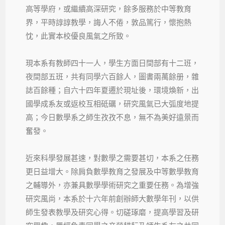
高等學府，或繼續高深研究，餘多服務於中等教育
界，平時諄諄教學，誨人不倦，敦品篤行，懷抱熱
忱，此實本校優良風氣之所致。
現本系有教師四十一人，學生方面日間部有十二班，
夜間部五班，共有同學六百餘人，圖書兩萬餘册，雜
誌百餘種；自六十四年夏遷於現址後，環境煥新，出
國學成系友或返校互相砥礪，研究風氣已大弧度地提
高；今日數學系之師生孜孜不息，無不為美好遠景而
奮發。
近來科學發展甚速，對數學之需要甚切，本系之任務
更日益增大。除肩負數學教育之發展及中等數學教育
之輔導外，亦兼具數學學術研究之重要任務。為增強
研究風尚，本系於十六年前創辦師大數學年刊，以供
師生發表教學及研究心得。切磋琢磨，提高學習及研