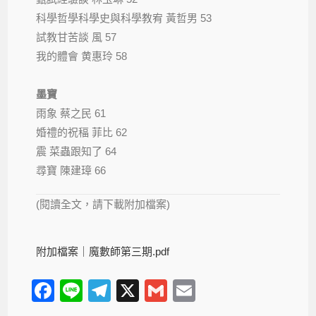
科學哲學科學史與科學教宥 黃哲男 53
試教甘苦談 風 57
我的體會 黄惠玲 58
墨寶
雨象 蔡之民 61
婚禮的祝稫 菲比 62
震 菜蟲跟知了 64
尋寶 陳建璋 66
(閱讀全文，請下載附加檔案)
附加檔案｜
魔數師第三期.pdf
F
Li
T
X
G
E
a
n
el
m
m