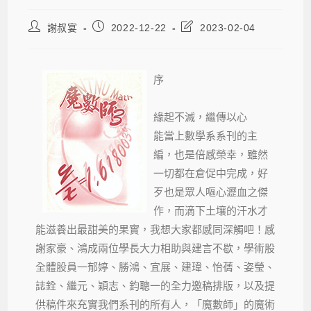
謝叔宴
2022-12-22
2023-02-04
序
緣起不滅，繼傳以心
能當上數學系系刊的主
編，也是倍感榮幸，雖然
一切都在倉促中完成，好
歹也是眾人嘔心瀝血之傑
作，而滴下土壤的汗水才
能滋養出最甜美的果實，我想大家都感同深觸吧！感
謝家豪、鴻成兩位學長大力相助與建言不歇，學術股
全體股員一郁婷、勝鴻、宜展、建瑋、怡蒨、姿瑩、
誌銓、繼元、穎志、鈞聰一的全力邀稿排版，以及提
供稿件來充實我們系刊的所有人，「魔數師」的魔術