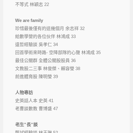
不等式 林穎志 22
We are family
珍惜最後僅有的這幾個月 余志祥 32
給數學營的各位伙伴 林鴻成 33
遠哲經驗談 吳孝仁 34
回首學術來時路- 空降部隊的心聲 林鴻成 35
最佳公關群 全體公關股股員 36
文教股二三事 林俊傑、賴容瑩 38
前進體育股 陳明瑩 39
人物專訪
史英話人本 史英 41
老曹談數教 曹博盛 47
老生”長”談
甄試經驗談 林玉琳 52