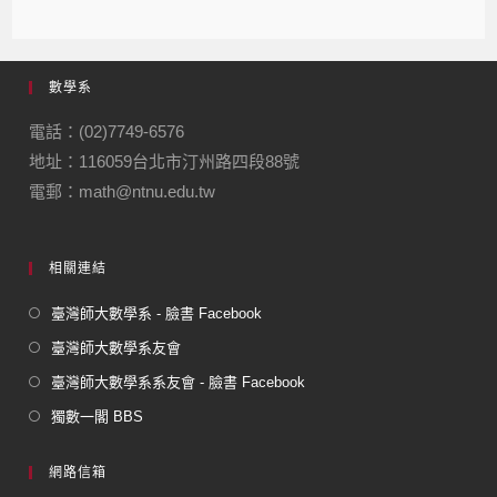
c
e
e
ail
ail
e
gr
數學系
b
a
o
m
電話：(02)7749-6576
地址：116059台北市汀州路四段88號
o
電郵：math@ntnu.edu.tw
k
相關連結
臺灣師大數學系 - 臉書 Facebook
臺灣師大數學系友會
臺灣師大數學系系友會 - 臉書 Facebook
獨數一閣 BBS
網路信箱