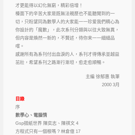
才更能得以幻化無窮，精彩倍增！
檯面下的辛苦大家是既無法親歷也不能聽聞到的一
切，只盼望同為數學人的大家能一一珍爱我們精心為
你設計的「魔數」，此次系刊分類與以往大致無異，
但内容是煥然一新的，不贅述，待你来一一細細品
嚐。
感謝所有為系刊付出血淚的人，系刊才得傳承並越益
茁壯，希望系刊之路漸行漸坦，愈走愈順暢。
主編 徐郁惠 執筆
2000 3月
目錄
序
數學心、電腦情
Gsp摺紙世界 陳奕志、陳祺文 4
方程式只有一個根嗎 ? 林倉億 17