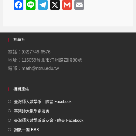
F
Li
T
X
G
E
a
n
el
m
m
c
e
e
ail
ail
e
gr
數學系
b
a
o
m
電話：(02)7749-6576
地址：116059台北市汀州路四段88號
o
電郵：math@ntnu.edu.tw
k
相關連結
臺灣師大數學系 - 臉書 Facebook
臺灣師大數學系友會
臺灣師大數學系系友會 - 臉書 Facebook
獨數一閣 BBS