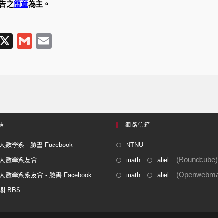
公告之
簡章
為主。
T
X
G
E
l
m
m
e
ail
ail
gr
a
m
結
網路信箱
數學系 - 臉書 Facebook
NTNU
(Roundcube)
大數學系友會
math
abel
(Openwebmai
數學系系友會 - 臉書 Facebook
math
abel
閣 BBS