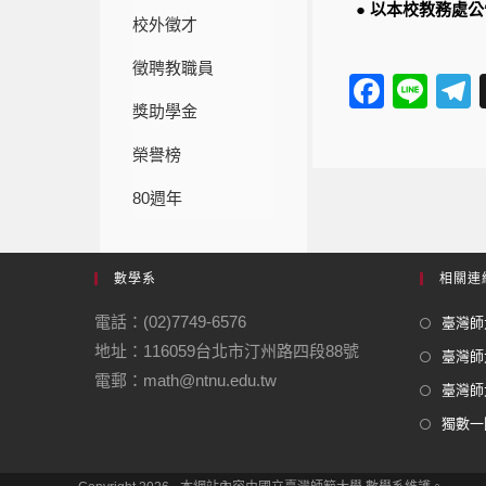
● 以本校教務處
校外徵才
徵聘教職員
F
Li
獎助學金
a
n
e
c
e
榮譽榜
e
80週年
b
o
數學系
相關連
o
電話：(02)7749-6576
k
臺灣師大
地址：116059台北市汀州路四段88號
臺灣師
電郵：math@ntnu.edu.tw
臺灣師大
獨數一