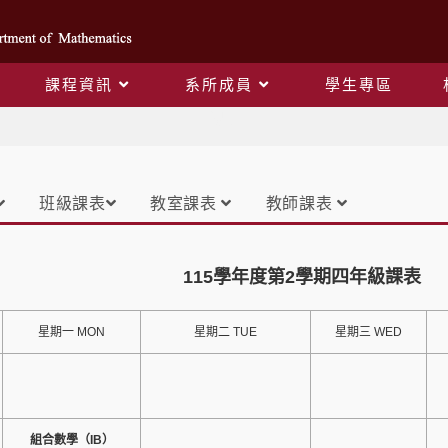
課程資訊
系所成員
學生專區
課表
班級課表
教室課表
教師課表
115學年度第2學期四年級課表
星期一 MON
星期二 TUE
星期三 WED
組合數學（IB）