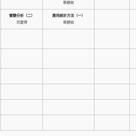
蔡碧紋
實變分析（二）
應用統計方法（一）
司靈得
蔡碧紋