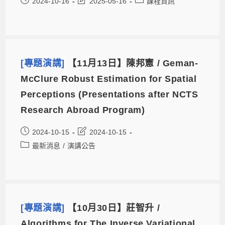
2024-10-16
2025-05-16
課程資訊
[專題演講]
【11月13日】陳邦憲 / Geman-
McClure Robust Estimation for Spatial
Perceptions (Presentations after NCTS
Research Abroad Program)
2024-10-15
2024-10-15
最新消息
/
演講公告
[專題演講]
【10月30日】莊智升 /
Algorithms for The Inverse Variational