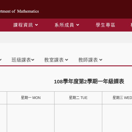
課程資訊
系所成員
學生專區
課表
班級課表
教室課表
教師課表
108學年度第2學期一年級課表
星期一 MON
星期二 TUE
星期三 WE