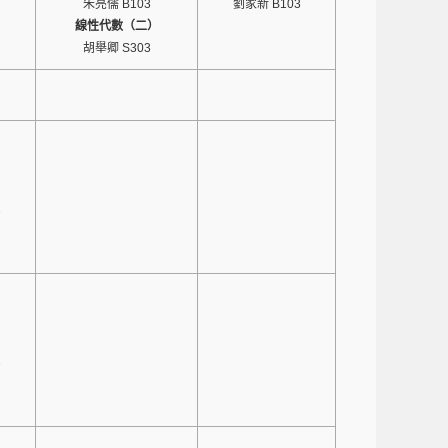
朱亮儒 B103
劉家新 B103
線性代數（二）
胡舉卿 S303
1
1