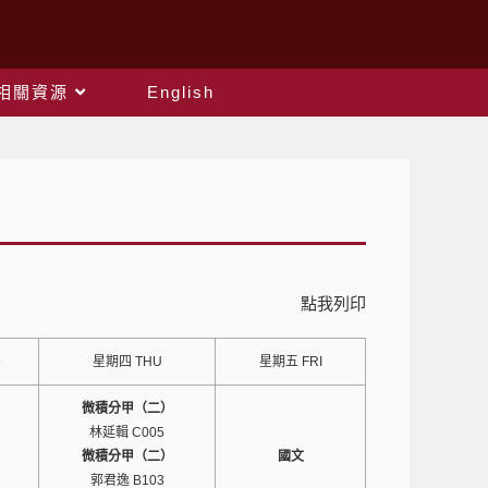
相關資源
English
點我列印
D
星期四 THU
星期五 FRI
微積分甲（二）
林延輯 C005
微積分甲（二）
國文
郭君逸 B103