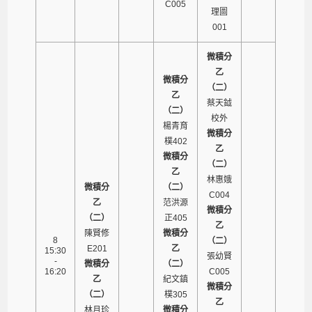
C005
理圖
001
微積分
乙
微積分
（二）
乙
蔡天鉞
（二）
校外
楊青育
微積分
樸402
乙
微積分
（二）
乙
林惠娥
微積分
（二）
C004
乙
范洪源
微積分
（二）
正405
乙
陳賢修
微積分
8
（二）
E201
乙
15:30
張幼賢
-
微積分
（二）
16:20
C005
乙
紀文鎮
微積分
（二）
樸305
乙
林月珍
微積分