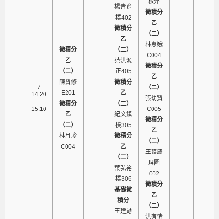
校外
楊青育
微積分
樸402
乙
微積分
（二）
乙
林惠娥
微積分
（二）
C004
乙
范洪源
微積分
（二）
正405
乙
陳賢修
微積分
7
（二）
E201
乙
14:20
張幼賢
-
微積分
（二）
15:10
C005
乙
紀文鎮
微積分
（二）
樸305
乙
林月珍
微積分
（二）
C004
乙
王藹農
（二）
理圖
葉弘裕
002
樸306
微積分
基礎微
乙
積分
（二）
王建勛
洪有情