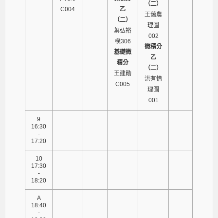
（二）
C004
乙
王藹農
（二）
理圖
葉弘裕
002
樸306
微積分
基礎微
乙
積分
（二）
王建勛
洪有情
C005
理圖
001
9
16:30
-
17:20
10
17:30
-
18:20
A
18:40
-