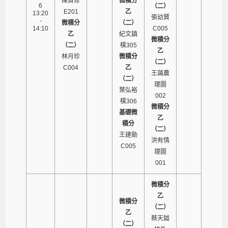
陳賢修
微積分
6
（二）
E201
乙
13:20
張幼賢
-
微積分
（二）
14:10
C005
乙
紀文鎮
微積分
（二）
樸305
乙
林月珍
微積分
（二）
C004
乙
王藹農
（二）
理圖
葉弘裕
002
樸306
微積分
基礎微
乙
積分
（二）
王建勛
洪有情
C005
理圖
001
微積分
乙
微積分
（二）
乙
蔡天鉞
（二）