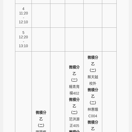
4
11:20
-
12:10
5
12:20
-
13:10
微積分
乙
微積分
（二）
乙
蔡天鉞
（二）
校外
楊青育
微積分
樸402
乙
微積分
（二）
乙
林惠娥
微積分
（二）
C004
乙
范洪源
微積分
（二）
正405
乙