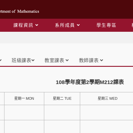
課程資訊
系所成員
學生專區
課表
班級課表
教室課表
教師課表
108學年度第2學期M212課表
星期一 MON
星期二 TUE
星期三 WED