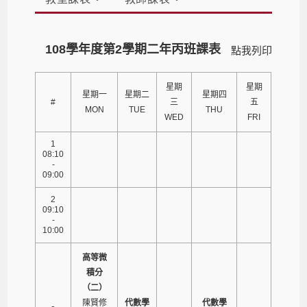
108學年度第2學期二年丙班課表
點我列印
星期
星期
星期一
星期二
星期四
#
三
五
MON
TUE
THU
WED
FRI
1
08:10
-
09:00
2
09:10
-
10:00
高等微
積分
（二）
陳賢修
代數學
代數學