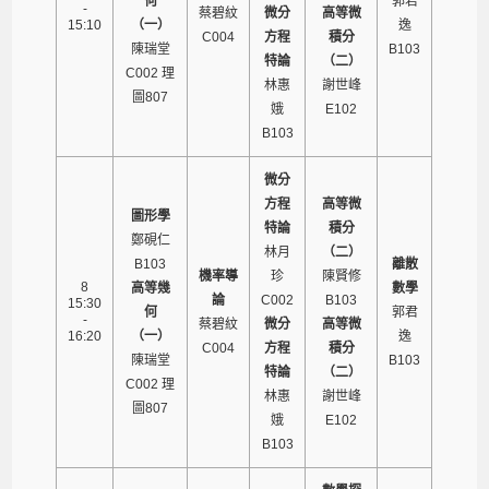
何
郭君
-
蔡碧紋
微分
高等微
15:10
（一）
逸
C004
方程
積分
陳瑞堂
B103
特論
（二）
C002 理
林惠
謝世峰
圖807
娥
E102
B103
微分
方程
高等微
圖形學
特論
積分
鄭硯仁
林月
（二）
B103
離散
機率導
珍
陳賢修
8
高等幾
數學
論
C002
B103
15:30
何
郭君
-
蔡碧紋
微分
高等微
16:20
（一）
逸
C004
方程
積分
陳瑞堂
B103
特論
（二）
C002 理
林惠
謝世峰
圖807
娥
E102
B103