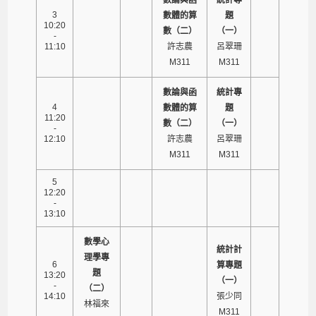
3
數體的算
題
10:20
數（二）
（一）
-
11:10
許志農
呂翠珊
M311
M311
數論與函
統計專
4
數體的算
題
11:20
數（二）
（一）
-
12:10
許志農
呂翠珊
M311
M311
5
12:20
-
13:10
數學心
統計計
理學專
6
算專題
題
13:20
（一）
-
（二）
14:10
張少同
林福來
M311