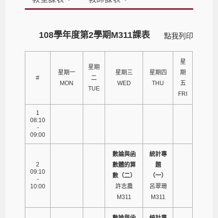
108學年度第2學期M311課表
點我列印
星
星期
星期一
星期三
星期四
期
#
二
MON
WED
THU
五
TUE
FRI
1
08:10
-
09:00
數論與函
統計專
2
數體的算
題
09:10
數（二）
（一）
-
10:00
許志農
呂翠珊
M311
M311
數論與函
統計專