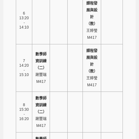
課程發
展與設
6
計
13:20
-
（教）
14:10
王婷瑩
M417
課程發
數學師
展與設
7
資訓練
計
14:20
（二）
-
（教）
15:10
謝豐瑞
王婷瑩
M417
M417
數學師
8
資訓練
15:30
（二）
-
16:20
謝豐瑞
M417
數學師