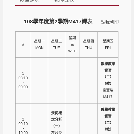
108學年度第2學期M417課表
點我列印
星期
星期一
星期二
星期四
星期五
#
三
MON
TUE
THU
FRI
WED
數學教學
實習
1
（二）
08:10
-
（教）
09:00
謝豐瑞
M417
數學教學
幾何概
實習
2
念分析
（二）
09:10
（一）
-
（教）
10:00
左台益