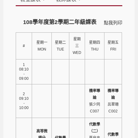
108學年度第2學期二年級課表
點我列印
星期
星期一
星期二
星期四
星期五
#
三
MON
TUE
THU
FRI
WED
1
08:10
-
09:00
機率導
機率導
2
論
論
09:10
-
張少同
呂翠珊
10:00
C007
C002
代數學
高等微
（二）
代數學
積分
代數學
夏良忠