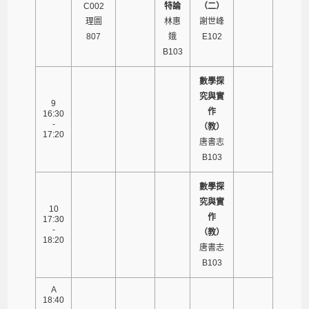
C002
特論
（二）
理圖
林惠
謝世峰
807
娥
E102
B103
數學探
究與實
9
作
16:30
-
（教）
17:20
唐書志
B103
數學探
究與實
10
作
17:30
-
（教）
18:20
唐書志
B103
A
18:40