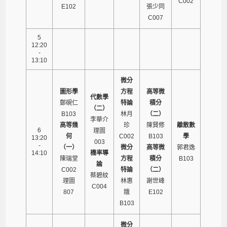
C002
E102
張少同
C007
5
12:20
-
13:10
微分
圖形學
方程
高等微
代數學
鄭硯仁
特論
積分
（二）
B103
林月
（二）
李華介
高等幾
珍
陳賢修
離散數
6
理圖
何
C002
B103
學
13:20
003
-
（一）
微分
高等微
郭君逸
14:10
機率導
陳瑞堂
方程
積分
B103
論
C002
特論
（二）
蔡碧紋
理圖
林惠
謝世峰
C004
807
娥
E102
B103
微分