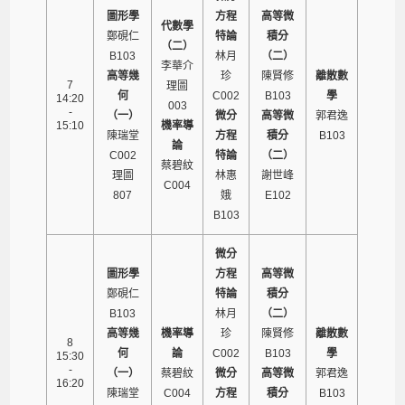
圖形學
方程
高等微
代數學
鄭硯仁
特論
積分
（二）
B103
林月
（二）
李華介
高等幾
珍
陳賢修
離散數
7
理圖
何
C002
B103
學
14:20
003
-
（一）
微分
高等微
郭君逸
15:10
機率導
陳瑞堂
方程
積分
B103
論
C002
特論
（二）
蔡碧紋
理圖
林惠
謝世峰
C004
807
娥
E102
B103
微分
圖形學
方程
高等微
鄭硯仁
特論
積分
B103
林月
（二）
高等幾
機率導
珍
陳賢修
離散數
8
何
論
C002
B103
學
15:30
-
（一）
蔡碧紋
微分
高等微
郭君逸
16:20
陳瑞堂
C004
方程
積分
B103