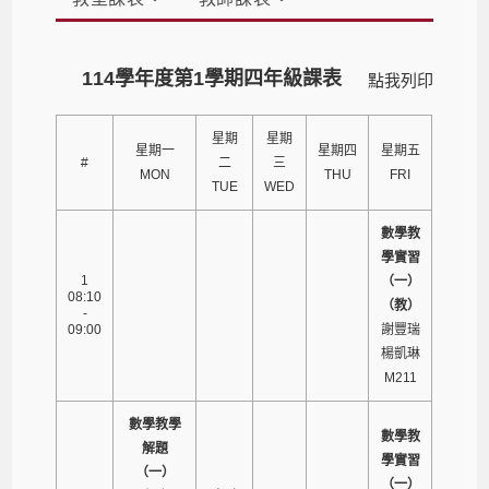
114學年度第1學期四年級課表
點我列印
星期
星期
星期一
星期四
星期五
#
二
三
MON
THU
FRI
TUE
WED
數學教
學實習
1
（一）
08:10
（教）
-
09:00
謝豐瑞
楊凱琳
M211
數學教學
數學教
解題
學實習
（一）
（一）