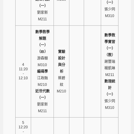
（一）
（一）
張少同
劉家新
M310
M211
數學教學
數學教
解題
學實習
（一）
（一）
（IB）
實驗
（教）
游森棚
設計
謝豐瑞
4
M310
與分
楊凱琳
11:20
編碼學
析
-
M211
12:10
江政融
蔡碧
數理統
M210
紋
計
近世代數
M210
（一）
（一）
張少同
劉家新
M310
M211
5
12:20
-