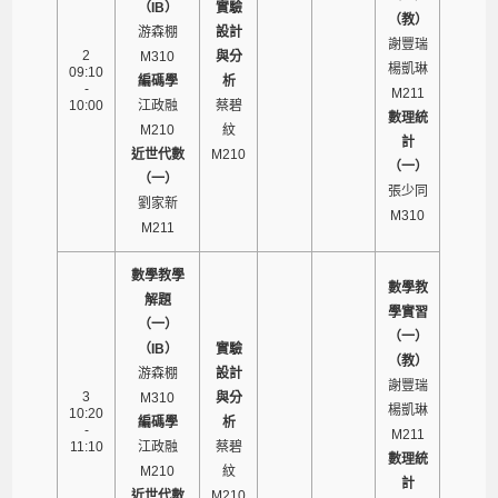
（IB）
實驗
（教）
游森棚
設計
謝豐瑞
2
M310
與分
楊凱琳
09:10
編碼學
析
-
M211
10:00
江政融
蔡碧
數理統
M210
紋
計
近世代數
M210
（一）
（一）
張少同
劉家新
M310
M211
數學教學
數學教
解題
學實習
（一）
（一）
（IB）
實驗
（教）
游森棚
設計
謝豐瑞
3
M310
與分
楊凱琳
10:20
編碼學
析
-
M211
11:10
江政融
蔡碧
數理統
M210
紋
計
近世代數
M210