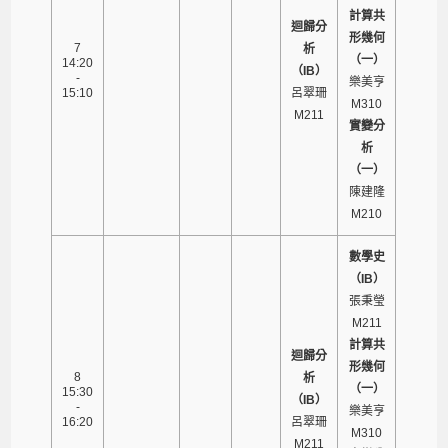
計算共
迴歸分
形幾何
7
析
（一）
14:20
（IB）
-
樂美亨
15:10
呂翠珊
M310
M211
實變分
析
（一）
陳建隆
M210
數學史
（IB）
張秉瑩
M211
計算共
迴歸分
形幾何
8
析
（一）
15:30
（IB）
-
樂美亨
16:20
呂翠珊
M310
M211