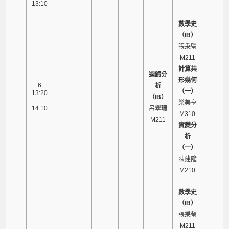
13:10
數學史
（IB）
張秉瑩
M211
計算共
迴歸分
形幾何
6
析
（一）
13:20
（IB）
-
樂美亨
14:10
呂翠珊
M310
M211
實變分
析
（一）
陳建隆
M210
數學史
（IB）
張秉瑩
M211