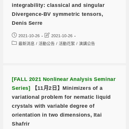
integrability: classical and singular
Divergence-BV symmetric tensors,
Denis Serre
2021-10-26
2021-10-26
最新消息
/
活動公告
/
活動花絮
/
演講公告
[FALL 2021 Nonlinear Analysis Seminar
Series]
【11月2日】Minimizers of a
variational problem for nematic liquid
crystals with variable degree of
orientation in two dimensions, Itai
Shafrir