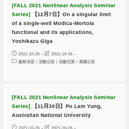
[FALL 2021 Nonlinear Analysis Seminar
Series]
【12月7日】On a singular limit
of a single-well Modica-Mortola
functional and its applications,
Yoshikazu Giga
2021-10-26
2021-10-26
最新消息
/
活動公告
/
活動花絮
/
演講公告
[FALL 2021 Nonlinear Analysis Seminar
Series]
【11月30日】Po Lam Yung,
Australian National University
2021-10-26
2021-10-26